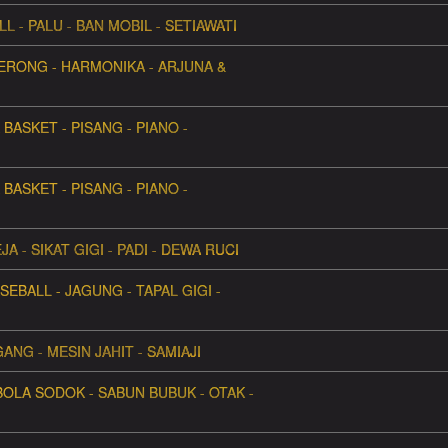
ALL - PALU - BAN MOBIL - SETIAWATI
 TERONG - HARMONIKA - ARJUNA &
BASKET - PISANG - PIANO -
BASKET - PISANG - PIANO -
A - SIKAT GIGI - PADI - DEWA RUCI
SEBALL - JAGUNG - TAPAL GIGI -
ANG - MESIN JAHIT - SAMIAJI
BOLA SODOK - SABUN BUBUK - OTAK -