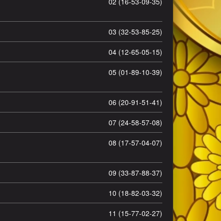
02 (16-53-09-35)
03 (32-53-85-25)
04 (12-65-05-15)
05 (01-89-10-39)
06 (20-91-51-41)
07 (24-58-57-08)
08 (17-57-04-07)
09 (33-87-88-37)
10 (18-82-03-32)
11 (15-77-02-27)