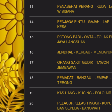
13.
PENASEHAT PERANG - KUDA - L
WIBISANA
14.
PENJAGA PINTU - GAJAH - LARI 
KESA
15.
POTONG BABI - ONTA - TOLAK P
JAYA LANGSUAN
16.
JENDRAL - KERBAU - MENDAYUNG
17.
ORANG SAKIT GUDIK - TAWON -
JEMBAWAN
18.
PEMADAT - BANGAU - LEMPAR L
TERONG
19.
KAS UANG - KUCING - POLO AIR
20.
PELACUR KELAS TINGGI - KUPUK
BAN SEPEDA - BANOWATI