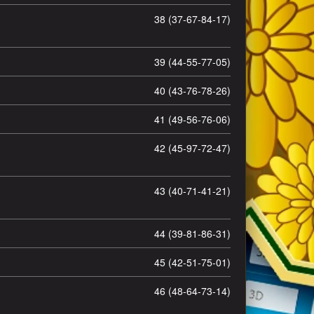
38 (37-67-84-17)
39 (44-55-77-05)
40 (43-76-78-26)
41 (49-56-76-06)
42 (45-97-72-47)
43 (40-71-41-21)
44 (39-81-86-31)
45 (42-51-75-01)
46 (48-64-73-14)