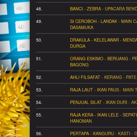
48.
BANCI - ZEBRA - UPACARA BEN
49.
SI CEROBOH - LANDAK - MAIN 
DASAMUKA
50.
DRAKULA - KELELAWAR - MENDA
DURGA
51.
ORANG ESKIMO - BERUANG - PE
BAGONG
52.
AHLI FILSAFAT - KERANG - PAT
53.
RAJA LAUT - IKAN PAUS - MAIN 
54.
PENJUAL SILAT - IKAN DURI - A
55.
RAJA KERA - IKAN LELE - SEPA
HANOMAN
56.
PERTAPA - KANGURU - KASTI -