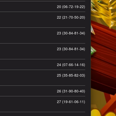
20 (06-72-19-22)
22 (21-70-50-20)
23 (30-84-81-34)
23 (30-84-81-34)
24 (07-66-14-16)
25 (35-85-82-03)
26 (31-90-80-40)
27 (19-61-06-11)