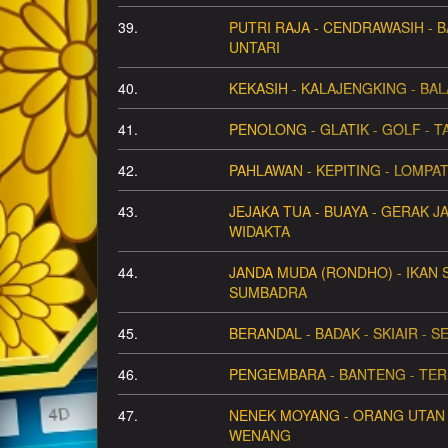
39.
PUTRI RAJA - CENDRAWASIH - 
UNTARI
40.
KEKASIH - KALAJENGKING - BAL
41.
PENOLONG - GLATIK - GOLF - T
42.
PAHLAWAN - KEPITING - LOMPAT 
43.
JEJAKA TUA - BUAYA - GERAK J
WIDAKTA
44.
JANDA MUDA (RONDHO) - IKAN 
SUMBADRA
45.
BERANDAL - BADAK - SKIAIR - S
46.
PENGEMBARA - BANTENG - TERB
47.
NENEK MOYANG - ORANG UTAN -
WENANG