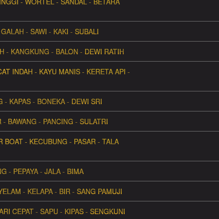
INGGI - WORTEL - SANDAL - BETARA
ALAH - SAWI - KAKI - SUBALI
H - KANGKUNG - BALON - DEWI RATIH
AT INDAH - KAYU MANIS - KERETA API -
 - KAPAS - BONEKA - DEWI SRI
R - BAWANG - PANCING - SULATRI
R BOAT - KECUBUNG - PASAR - TALA
 - PEPAYA - JALA - BIMA
LAM - KELAPA - BIR - SANG PAMUJI
RI CEPAT - SAPU - KIPAS - SENGKUNI