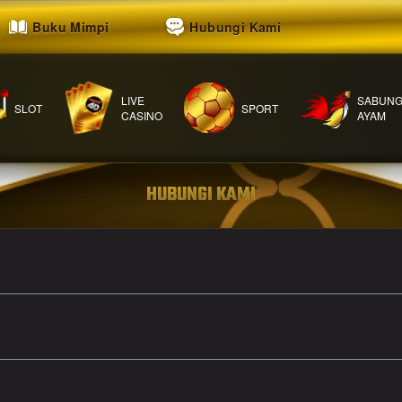
Buku Mimpi
Hubungi Kami
LIVE
SABUN
SLOT
SPORT
CASINO
AYAM
HUBUNGI KAMI