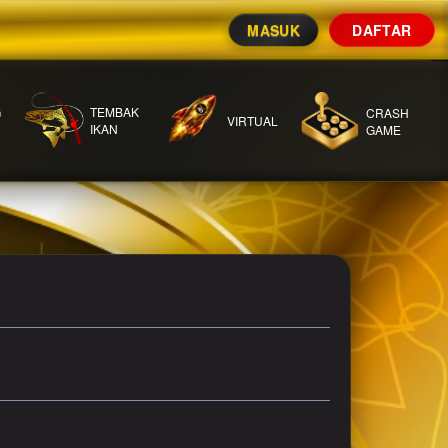
MASUK
DAFTAR
G
TEMBAK
CRASH
VIRTUAL
IKAN
GAME