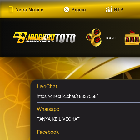
Versi Mobile
Promo
RTP
TOGEL
LiveChat
https://direct.lc.chat/18837558/
Whatsapp
TANYA KE LIVECHAT
Facebook