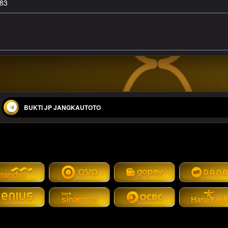
283
BUKTI JP JANGKAUTOTO